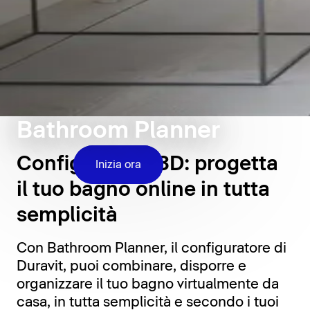
Bathroom Planner
Configuratore 3D: progetta
Inizia ora
il tuo bagno online in tutta
semplicità
Con Bathroom Planner, il configuratore di
Duravit, puoi combinare, disporre e
organizzare il tuo bagno virtualmente da
casa, in tutta semplicità e secondo i tuoi