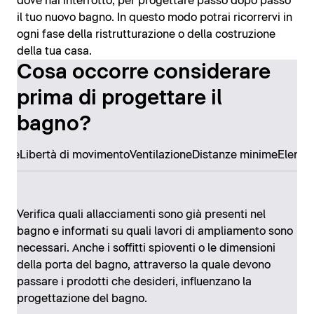
dove hai interrotto, per progettare passo dopo passo
il tuo nuovo bagno. In questo modo potrai ricorrervi in
ogni fase della ristrutturazione o della costruzione
della tua casa.
Cosa occorre considerare
prima di progettare il
bagno?
ore
Libertà di movimento
Ventilazione
Distanze minime
Elemen
Verifica quali allacciamenti sono già presenti nel
bagno e informati su quali lavori di ampliamento sono
necessari. Anche i soffitti spioventi o le dimensioni
della porta del bagno, attraverso la quale devono
passare i prodotti che desideri, influenzano la
progettazione del bagno.