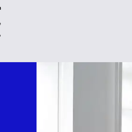
n
e
o