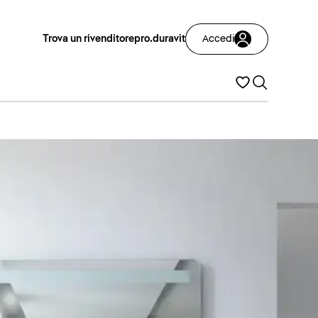
Trova un rivenditore
pro.duravit
Accedi