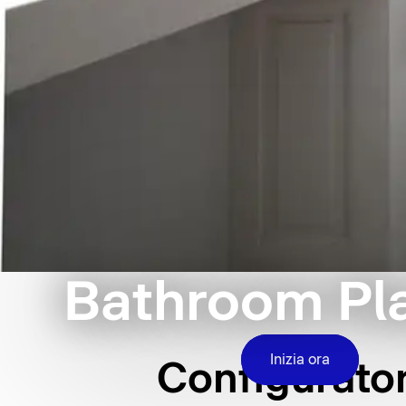
Bathroom Pl
Inizia ora
Configurator