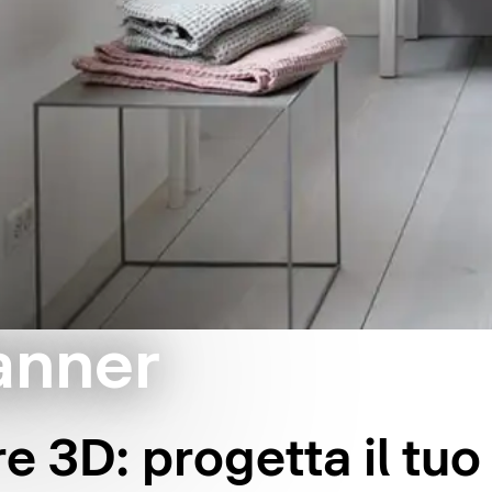
anner
e 3D: progetta il tu