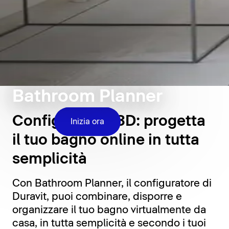
Bathroom Planner
Configuratore 3D: progetta
Inizia ora
il tuo bagno online in tutta
semplicità
Con Bathroom Planner, il configuratore di
Duravit, puoi combinare, disporre e
organizzare il tuo bagno virtualmente da
casa, in tutta semplicità e secondo i tuoi