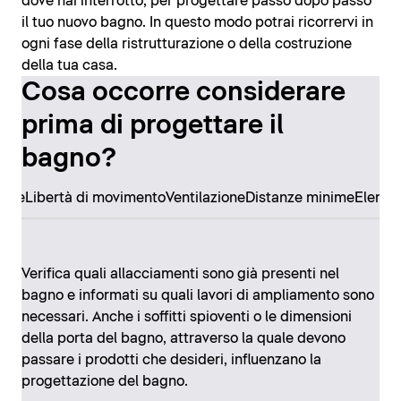
dove hai interrotto, per progettare passo dopo passo
il tuo nuovo bagno. In questo modo potrai ricorrervi in
ogni fase della ristrutturazione o della costruzione
della tua casa.
Cosa occorre considerare
prima di progettare il
bagno?
ore
Libertà di movimento
Ventilazione
Distanze minime
Elemen
Verifica quali allacciamenti sono già presenti nel
bagno e informati su quali lavori di ampliamento sono
necessari. Anche i soffitti spioventi o le dimensioni
della porta del bagno, attraverso la quale devono
passare i prodotti che desideri, influenzano la
progettazione del bagno.