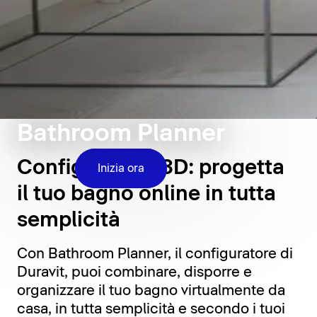
Bathroom Planner
Configuratore 3D: progetta
Inizia ora
il tuo bagno online in tutta
semplicità
Con Bathroom Planner, il configuratore di
Duravit, puoi combinare, disporre e
organizzare il tuo bagno virtualmente da
casa, in tutta semplicità e secondo i tuoi