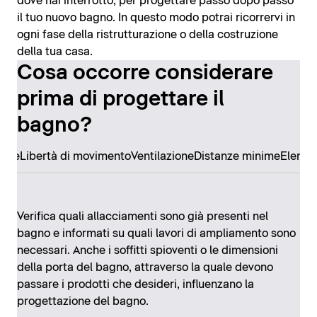
dove hai interrotto, per progettare passo dopo passo
il tuo nuovo bagno. In questo modo potrai ricorrervi in
ogni fase della ristrutturazione o della costruzione
della tua casa.
Cosa occorre considerare
prima di progettare il
bagno?
ore
Libertà di movimento
Ventilazione
Distanze minime
Elemen
Verifica quali allacciamenti sono già presenti nel
bagno e informati su quali lavori di ampliamento sono
necessari. Anche i soffitti spioventi o le dimensioni
della porta del bagno, attraverso la quale devono
passare i prodotti che desideri, influenzano la
progettazione del bagno.