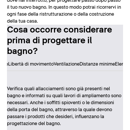
dove hai interrotto, per progettare passo dopo passo
il tuo nuovo bagno. In questo modo potrai ricorrervi in
ogni fase della ristrutturazione o della costruzione
della tua casa.
Cosa occorre considerare
prima di progettare il
bagno?
ore
Libertà di movimento
Ventilazione
Distanze minime
Elemen
Verifica quali allacciamenti sono già presenti nel
bagno e informati su quali lavori di ampliamento sono
necessari. Anche i soffitti spioventi o le dimensioni
della porta del bagno, attraverso la quale devono
passare i prodotti che desideri, influenzano la
progettazione del bagno.