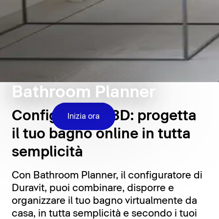
Bathroom Planner
Configuratore 3D: progetta
Inizia ora
il tuo bagno online in tutta
semplicità
Con Bathroom Planner, il configuratore di
Duravit, puoi combinare, disporre e
organizzare il tuo bagno virtualmente da
casa, in tutta semplicità e secondo i tuoi