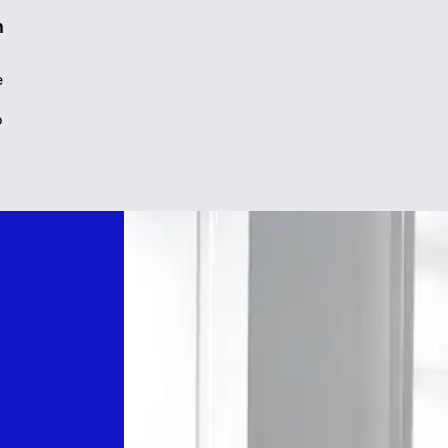
n
e
o