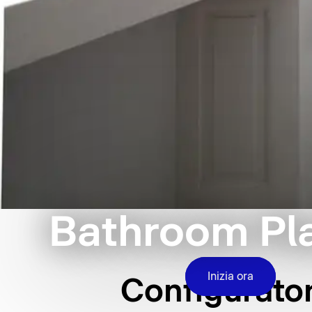
Bathroom Pl
Inizia ora
Configurator