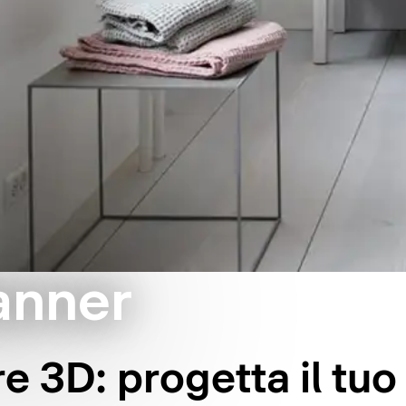
anner
e 3D: progetta il tu