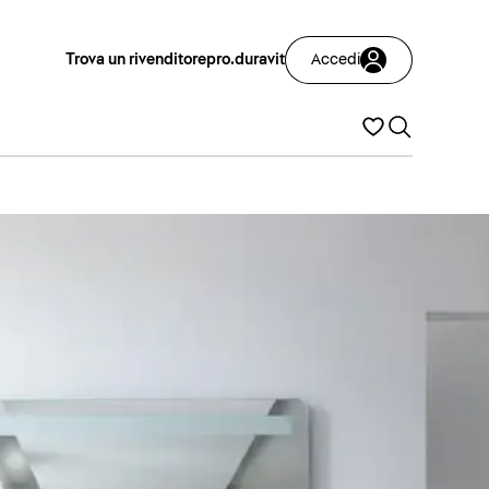
Trova un rivenditore
pro.duravit
Accedi