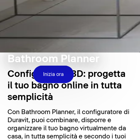
Bathroom Planner
Configuratore 3D: progetta
Inizia ora
il tuo bagno online in tutta
semplicità
Con Bathroom Planner, il configuratore di
Duravit, puoi combinare, disporre e
organizzare il tuo bagno virtualmente da
casa, in tutta semplicità e secondo i tuoi