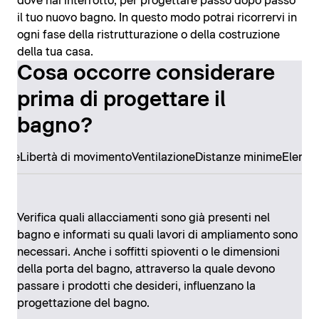
dove hai interrotto, per progettare passo dopo passo
il tuo nuovo bagno. In questo modo potrai ricorrervi in
ogni fase della ristrutturazione o della costruzione
della tua casa.
Cosa occorre considerare
prima di progettare il
bagno?
ore
Libertà di movimento
Ventilazione
Distanze minime
Elemen
Verifica quali allacciamenti sono già presenti nel
bagno e informati su quali lavori di ampliamento sono
necessari. Anche i soffitti spioventi o le dimensioni
della porta del bagno, attraverso la quale devono
passare i prodotti che desideri, influenzano la
progettazione del bagno.