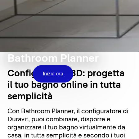
Bathroom Planner
Configuratore 3D: progetta
Inizia ora
il tuo bagno online in tutta
semplicità
Con Bathroom Planner, il configuratore di
Duravit, puoi combinare, disporre e
organizzare il tuo bagno virtualmente da
casa, in tutta semplicità e secondo i tuoi