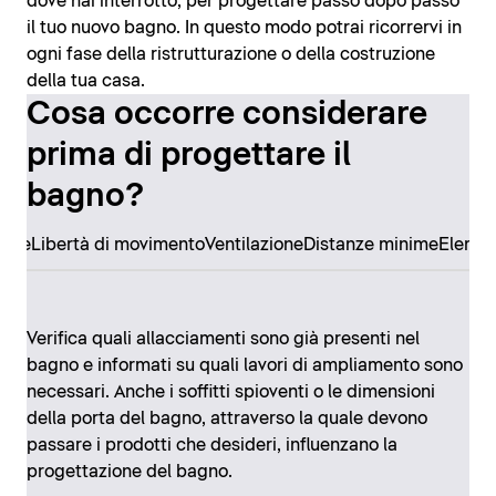
dove hai interrotto, per progettare passo dopo passo
il tuo nuovo bagno. In questo modo potrai ricorrervi in
ogni fase della ristrutturazione o della costruzione
della tua casa.
Cosa occorre considerare
prima di progettare il
bagno?
ore
Libertà di movimento
Ventilazione
Distanze minime
Elemen
Verifica quali allacciamenti sono già presenti nel
bagno e informati su quali lavori di ampliamento sono
necessari. Anche i soffitti spioventi o le dimensioni
della porta del bagno, attraverso la quale devono
passare i prodotti che desideri, influenzano la
progettazione del bagno.