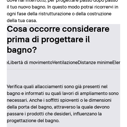
dove hai interrotto, per progettare passo dopo passo
il tuo nuovo bagno. In questo modo potrai ricorrervi in
ogni fase della ristrutturazione o della costruzione
della tua casa.
Cosa occorre considerare
prima di progettare il
bagno?
ore
Libertà di movimento
Ventilazione
Distanze minime
Elemen
Verifica quali allacciamenti sono già presenti nel
bagno e informati su quali lavori di ampliamento sono
necessari. Anche i soffitti spioventi o le dimensioni
della porta del bagno, attraverso la quale devono
passare i prodotti che desideri, influenzano la
progettazione del bagno.