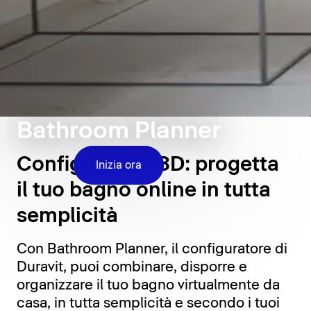
Bathroom Planner
Configuratore 3D: progetta
Inizia ora
il tuo bagno online in tutta
semplicità
Con Bathroom Planner, il configuratore di
Duravit, puoi combinare, disporre e
organizzare il tuo bagno virtualmente da
casa, in tutta semplicità e secondo i tuoi