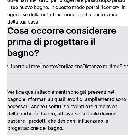
dove hai interrotto, per progettare passo dopo passo
il tuo nuovo bagno. In questo modo potrai ricorrervi in
ogni fase della ristrutturazione o della costruzione
della tua casa.
Cosa occorre considerare
prima di progettare il
bagno?
ore
Libertà di movimento
Ventilazione
Distanze minime
Elemen
Verifica quali allacciamenti sono già presenti nel
bagno e informati su quali lavori di ampliamento sono
necessari. Anche i soffitti spioventi o le dimensioni
della porta del bagno, attraverso la quale devono
passare i prodotti che desideri, influenzano la
progettazione del bagno.