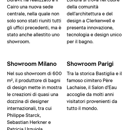
Duravit ha realizzato a Il
Londra si trova nel cuore
Cairo una nuova sede
della comunità
centrale, nella quale non
dell'architettura e del
solo sono stati riuniti tutti
design a Clerkenwell e
gli uffici precedenti, ma è
presenta innovazione,
stato anche allestito uno
tecnologia e design unico
showroom.
per il bagno.
Showroom virtuale
Showroom virtuale
Showroom Milano
Showroom Parigi
disponibile
disponibile
Nel suo showroom di 600
Tra la storica Bastiglia e il
m², il produttore di bagni
famoso cimitero Père
di design mette in mostra
Lachaise, il Salon d'Eau
le creazioni di quasi una
accoglie da molti anni
dozzina di designer
visitatori provenienti da
internazionali, tra cui
tutto il mondo.
Philippe Starck,
Sebastian Herkner e
Patricia Urquiola.