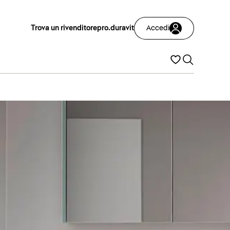
Trova un rivenditore
pro.duravit
Accedi