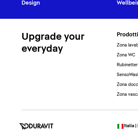
Design
Wellbei
Upgrade your
Prodott
Zona lava
everyday
Zona WC
Rubinetter
SensoWas
Zona docc
Zona vasc
Italia |