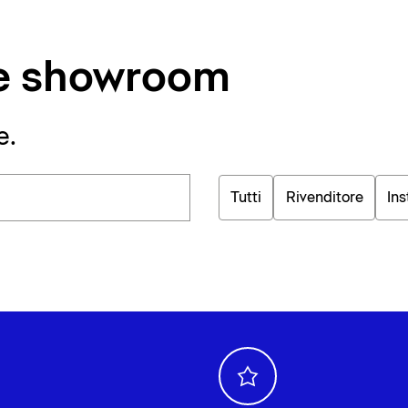
i e showroom
e.
Tutti
Rivenditore
Ins