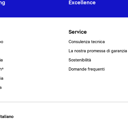
ng
Excellence
i
Service
bo
Consulenza tecnica
La nostra promessa di garanzia
ia
Sostenibilità
h®
Domande frequenti
ia
a
 Italiano