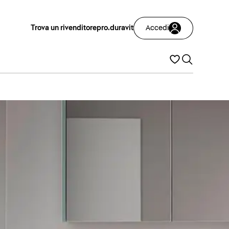
Trova un rivenditore
pro.duravit
Accedi