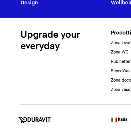
Design
Wellbei
Upgrade your
Prodott
Zona lava
everyday
Zona WC
Rubinetter
SensoWas
Zona docc
Zona vasc
Italia |