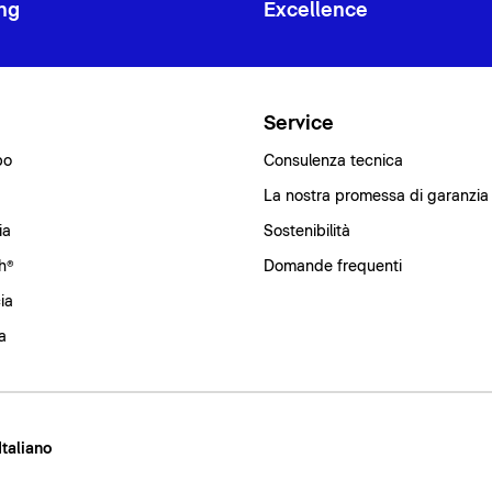
ng
Excellence
i
Service
bo
Consulenza tecnica
La nostra promessa di garanzia
ia
Sostenibilità
h®
Domande frequenti
ia
a
 Italiano