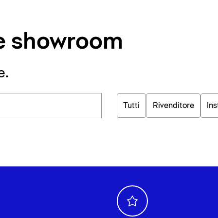
i e showroom
e.
Tutti
Rivenditore
Ins