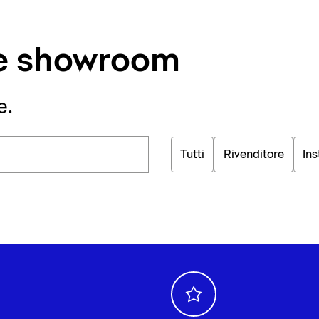
i e showroom
e.
Tutti
Rivenditore
Ins