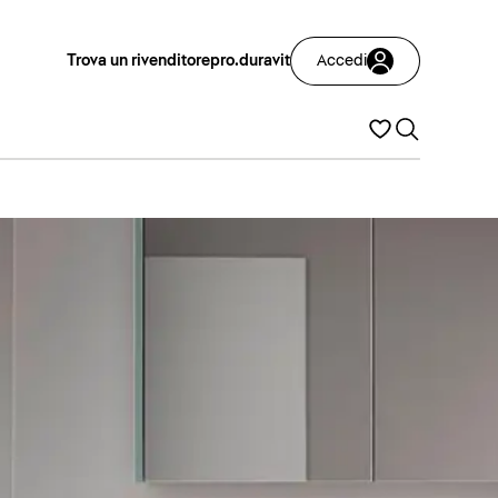
Trova un rivenditore
pro.duravit
Accedi