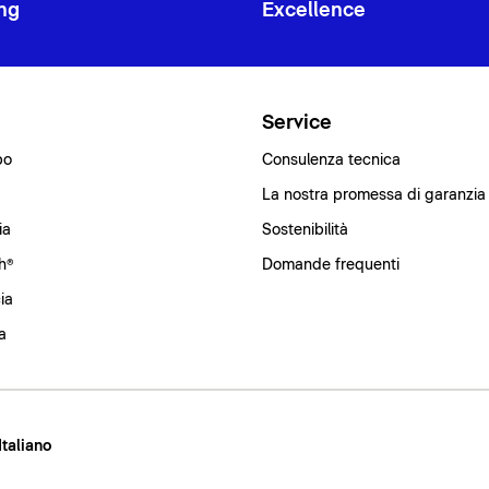
ng
Excellence
i
Service
bo
Consulenza tecnica
La nostra promessa di garanzia
ia
Sostenibilità
h®
Domande frequenti
ia
a
 Italiano