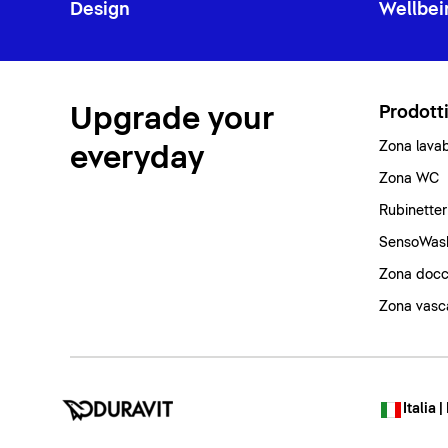
Design
Wellbei
Upgrade your
Prodott
Zona lava
everyday
Zona WC
Rubinetter
SensoWas
Zona docc
Zona vasc
Italia |