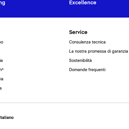
ng
Excellence
i
Service
bo
Consulenza tecnica
La nostra promessa di garanzia
ia
Sostenibilità
h®
Domande frequenti
ia
a
 Italiano