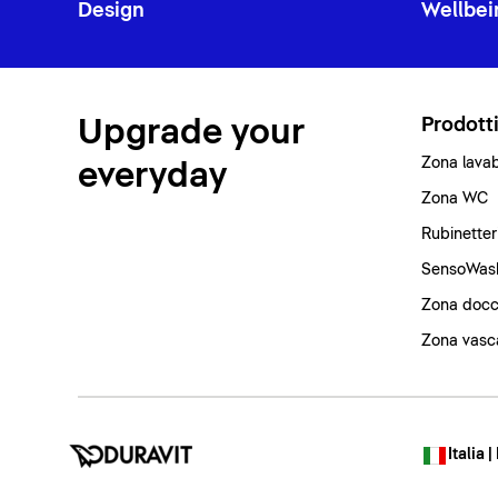
Design
Wellbei
Upgrade your
Prodott
Zona lava
everyday
Zona WC
Rubinetter
SensoWas
Zona docc
Zona vasc
Italia |