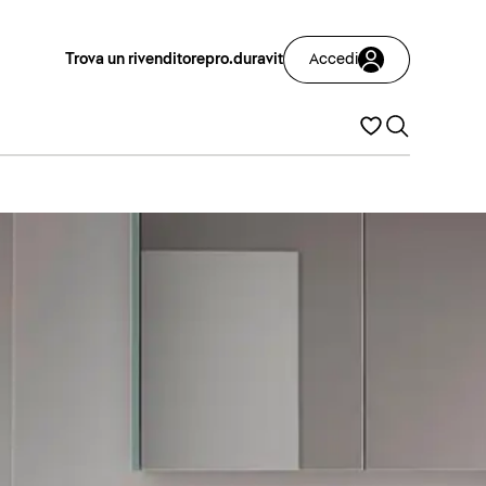
Trova un rivenditore
pro.duravit
Accedi