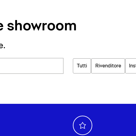
i e showroom
e.
Tutti
Rivenditore
Ins