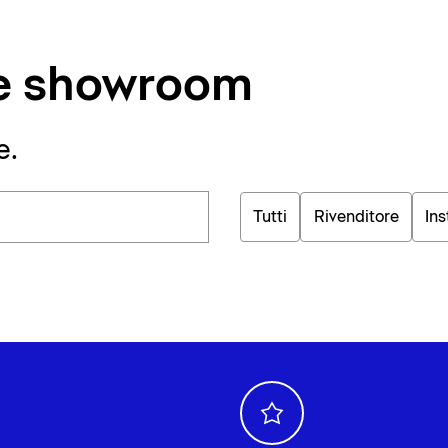
i e showroom
e.
Tutti
Rivenditore
Ins