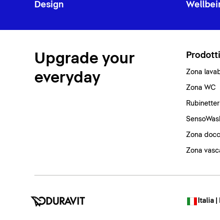
Design
Wellbei
Upgrade your
Prodott
Zona lava
everyday
Zona WC
Rubinetter
SensoWas
Zona docc
Zona vasc
Italia |