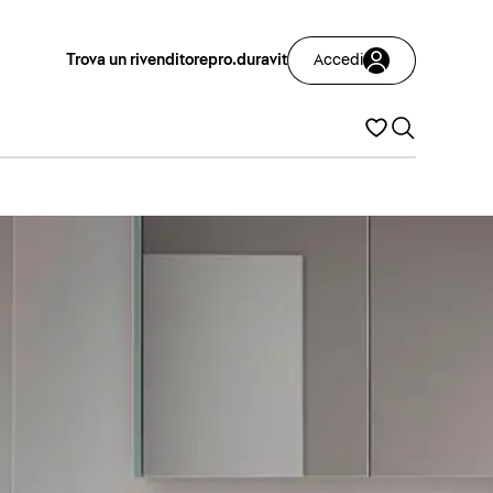
Trova un rivenditore
pro.duravit
Accedi