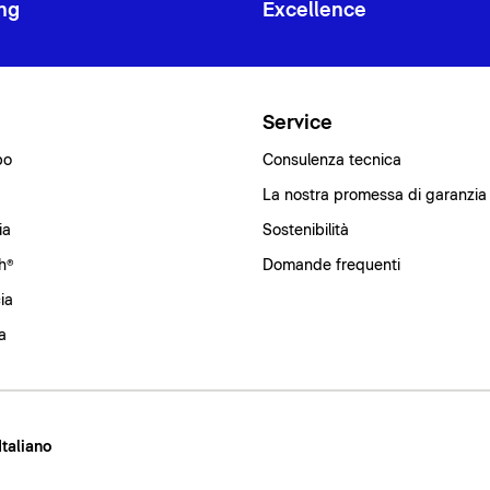
ng
Excellence
i
Service
bo
Consulenza tecnica
La nostra promessa di garanzia
ia
Sostenibilità
h®
Domande frequenti
ia
a
 Italiano