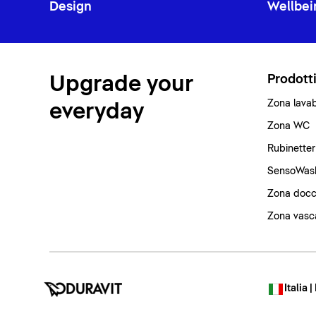
Design
Wellbei
Upgrade your
Prodott
Zona lava
everyday
Zona WC
Rubinetter
SensoWas
Zona docc
Zona vasc
Italia |