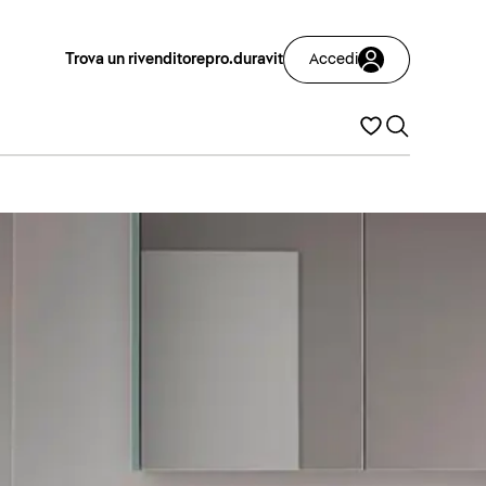
Trova un rivenditore
pro.duravit
Accedi