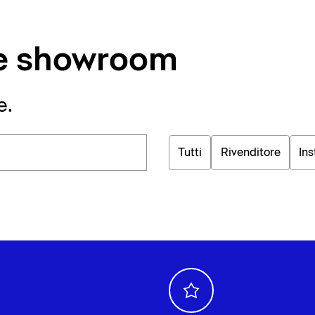
i e showroom
e.
Tutti
Rivenditore
Ins