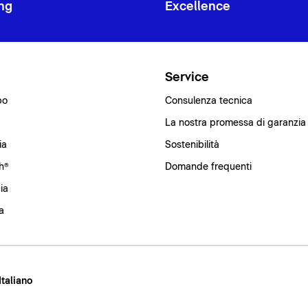
ng
Excellence
i
Service
bo
Consulenza tecnica
La nostra promessa di garanzia
ia
Sostenibilità
h®
Domande frequenti
ia
a
 Italiano