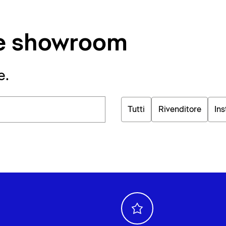
i e showroom
e.
Tutti
Rivenditore
Ins