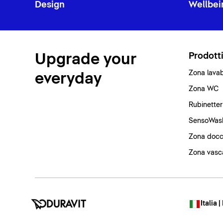
Design
Wellbei
Upgrade your
Prodott
Zona lava
everyday
Zona WC
Rubinetter
SensoWas
Zona docc
Zona vasc
Italia |