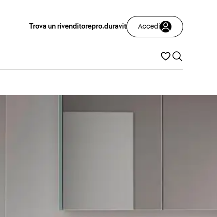
Trova un rivenditore
pro.duravit
Accedi