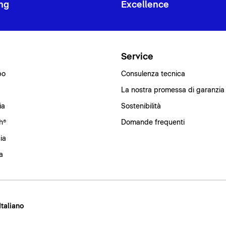
ng
Excellence
i
Service
bo
Consulenza tecnica
La nostra promessa di garanzia
ia
Sostenibilità
h®
Domande frequenti
ia
a
 Italiano