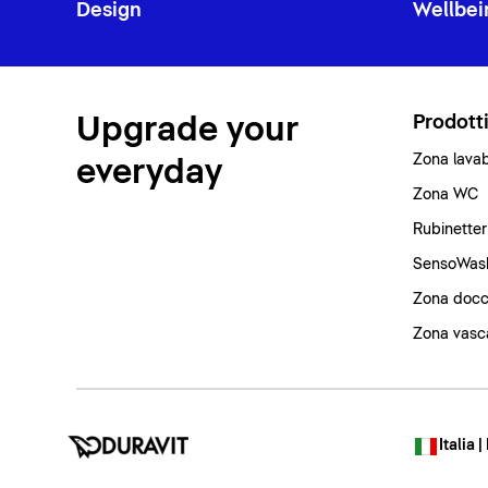
Design
Wellbei
Upgrade your
Prodott
Zona lava
everyday
Zona WC
Rubinetter
SensoWas
Zona docc
Zona vasc
Italia |