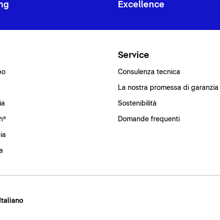
ng
Excellence
i
Service
bo
Consulenza tecnica
La nostra promessa di garanzia
ia
Sostenibilità
h®
Domande frequenti
ia
a
 Italiano