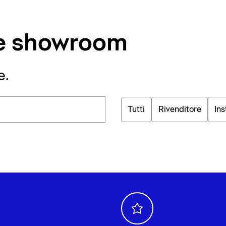
i e showroom
e.
Tutti
Rivenditore
Ins