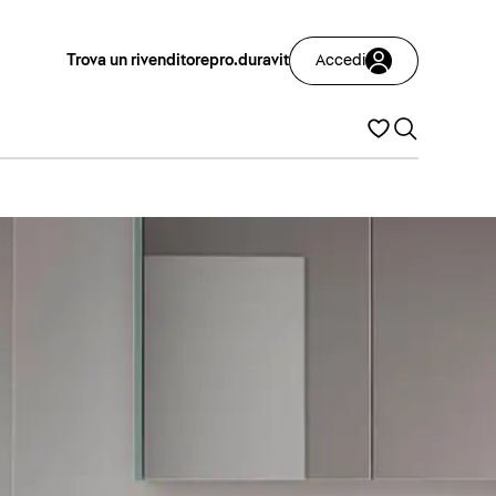
Trova un rivenditore
pro.duravit
Accedi