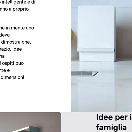
intelligente e di
anno a proprio
ene in mente uno
 deve
 dimostra che,
pazio, idee
una
i ospiti può
nte e
 dimensioni
Idee per i
famiglia