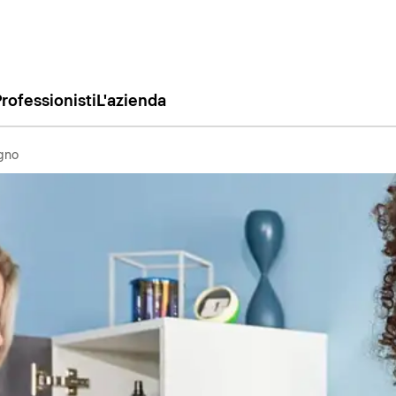
rofessionisti
L'azienda
agno