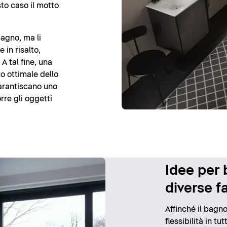
sto caso il motto
bagno, ma li
 in risalto,
A tal fine, una
o ottimale dello
garantiscano uno
rre gli oggetti
Idee per 
diverse f
Affinché il bag
flessibilità in tu