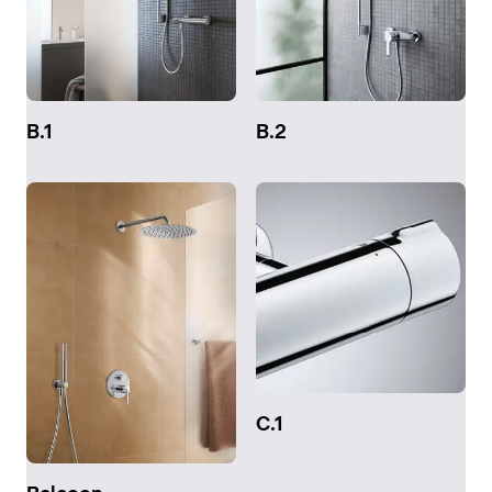
B.1
B.2
C.1