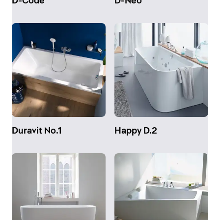
D-Code
D-Neo
Duravit No.1
Happy D.2