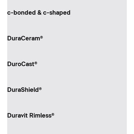
c-bonded & c-shaped
DuraCeram®
DuroCast®
DuraShield®
Duravit Rimless®