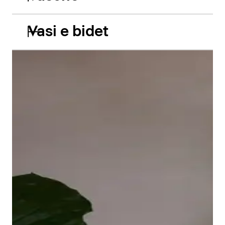
Vasi e bidet
Le vasche da incasso in acrilico Balcoon riprendono
abilmente il gioco di due livelli e presentano due
caratteristiche estetiche di grande impatto: il bordo