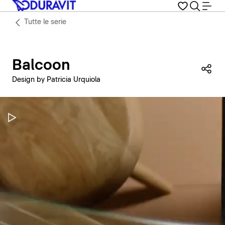
Tutte le serie
Balcoon
Con
Design by Patricia Urquiola
Metti in pausa il video