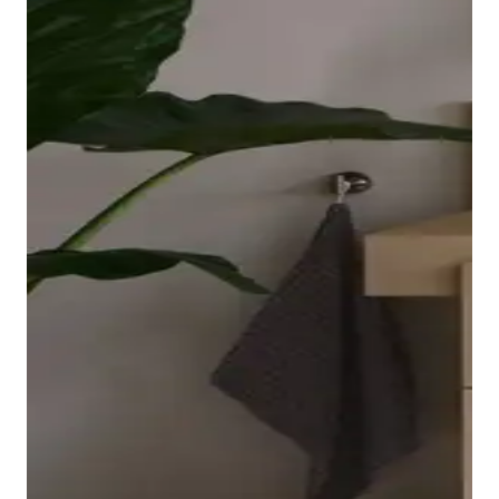
ovale e rialzato della vasca poggia su una lastra
acrilica senza giunzioni che si estende fino agli angoli
ed è facile da pulire. ile da pulire. L'interno dalla forma
ergonomica, disponibile in bianco o bianco opaco,
invita a godersi un bagno rilassante.
Visualizza le vasche
La serie Balcoon è completata da una rubinetteria
coordinata per lavabo, bidet, doccia e vasca. La
manopola ellittica si integra nel corpo del rubinetto
La palette cromatica dei mobili, ispirata alla natura e
con una leggera curva e risulta piacevole al tatto.
composta dai colori Avorio, Beige sabbia, Umbra,
Le tre finiture (Cromo, Nero opaco e Acciaio
Marrone ardesia e Terraccino, permette di creare
spazzolato) completano l'armoniosa gamma
abbinamenti personalizzati. I frontali dei cassetti e
cromatica della serie. Con Fresh Start e Minus Flow, la