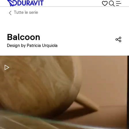
Tutte le serie
Balcoon
Con
Design by Patricia Urquiola
Metti in pausa il video