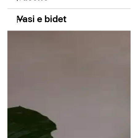
Vasi e bidet
Le vasche da incasso in acrilico Balcoon riprendono
abilmente il gioco di due livelli e presentano due
caratteristiche estetiche di grande impatto: il bordo