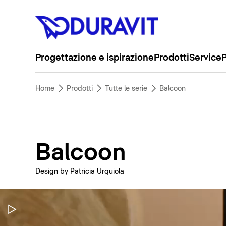
Progettazione e ispirazione
Prodotti
Service
P
Home
Prodotti
Tutte le serie
Balcoon
Balcoon
Design by Patricia Urquiola
Metti in pausa il video