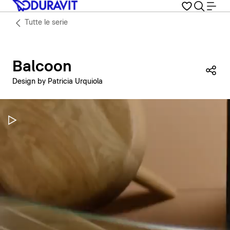
Tutte le serie
Balcoon
Con
Design by Patricia Urquiola
Metti in pausa il video