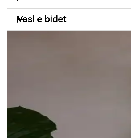
Vasi e bidet
Le vasche da incasso in acrilico Balcoon riprendono
abilmente il gioco di due livelli e presentano due
caratteristiche estetiche di grande impatto: il bordo