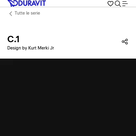
Tutte le serie
C.1
Con
Design by Kurt Merki Jr