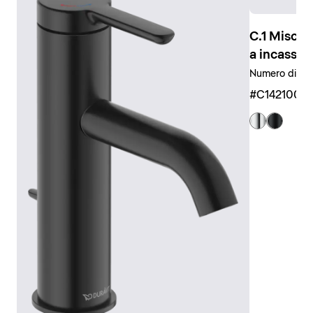
ad esempio per la doccetta e il soffione, garantiscono
un utilizzo intuitivo.
C.1 Misce
Le
doccette e i soffioni
universali sono disponibili
a incasso
anche in diverse dimensioni e varianti di design, da
Numero di ute
quelle circolari a quelle rettangolari o anche come
#C1421000
soffioni a barra. È disponibile anche una vasta gamma
di accessori coordinati, come ad esempio bracci
doccia, flessibili e supporti.
Visualizza la rubinetteria doccia