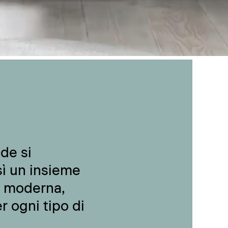
de si
sì un insieme
e moderna,
r ogni tipo di