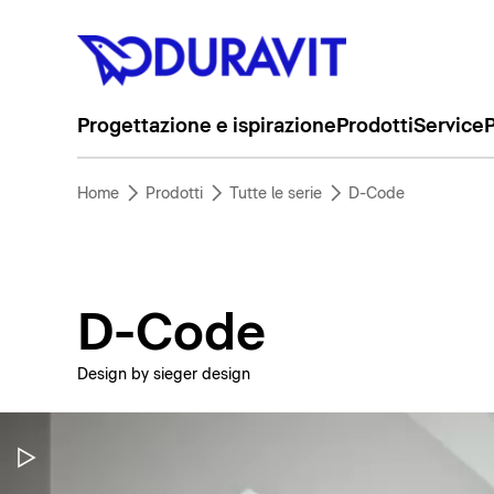
Progettazione e ispirazione
Prodotti
Service
P
Home
Prodotti
Tutte le serie
D-Code
D-Code
Design by sieger design
Metti in pausa il video