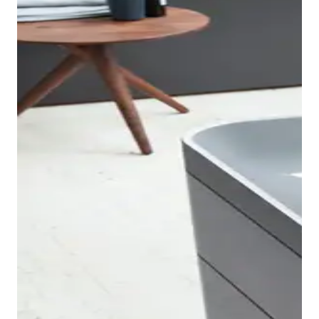
Gli angoli delicati e arrotondati caratterizzano anche
le vasche da bagno Happy D.2 e conferiscono alla
serie un linguaggio formale inconfondibile e
archetipico.
Le vasche sono disponibili nella versione da incasso
oltre che nei modelli centro stanza, da appoggio a
parete e angolare con pannello acrilico integrato in
bianco lucido. Il design accattivante, le dimensioni
esterne compatte e i diversi modelli offrono flessibilità