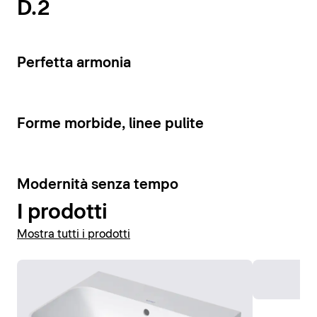
D.2
Visualizza vasi e bidet
4
Perfetta armonia
4
Forme morbide, linee pulite
10
Modernità senza tempo
I prodotti
Mostra tutti i prodotti