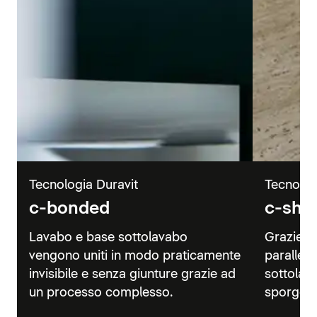
Tecnologia Duravit
Tecnolog
c-bonded
c-sha
Lavabo e base sottolavabo
Grazie a
vengono uniti in modo praticamente
parallelo
invisibile e senza giunture grazie ad
sottolav
un processo complesso.
sporgenz