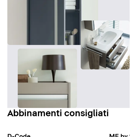
Abbinamenti consigliati
D-Code
ME by St