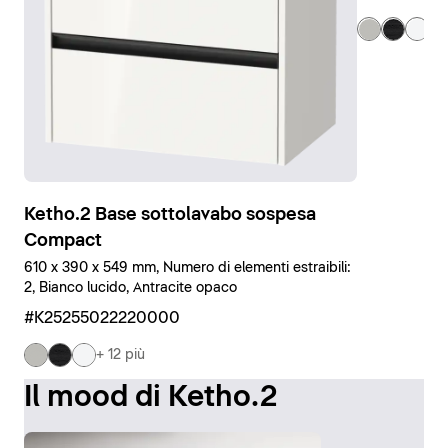
+ 1
Ketho.2 Base sottolavabo sospesa
Compact
610 x 390 x 549 mm, Numero di elementi estraibili:
2, Bianco lucido, Antracite opaco
#K25255022220000
+ 12 più
Il mood di Ketho.2