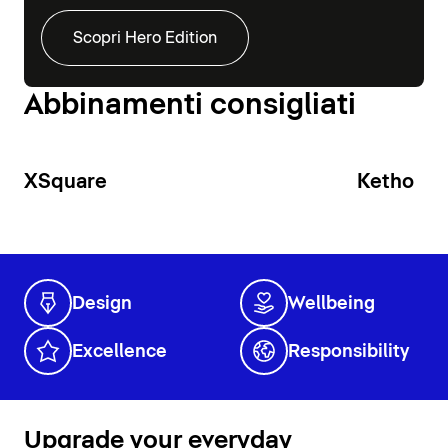
Scopri Hero Edition
Abbinamenti consigliati
XSquare
Ketho
Design
Wellbeing
Excellence
Responsibility
Upgrade your everyday