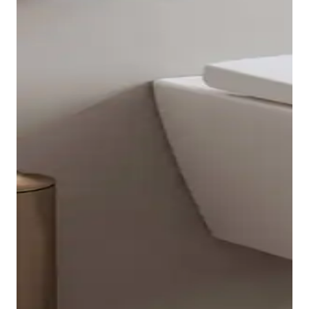
Nella zona doccia trovano posto i pratici
portasciugamani Starck T o l'ampia mensola
portasciugamani.
Mostra gli accessori doccia
Per la zona WC è possibile scegliere un portascopino
Duravit Starck T sospeso o a pavimento. Anche i