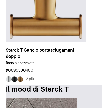
Starck T Gancio portasciugamani
doppio
Bronzo spazzolato
#0099300400
+ 2 più
Il mood di Starck T