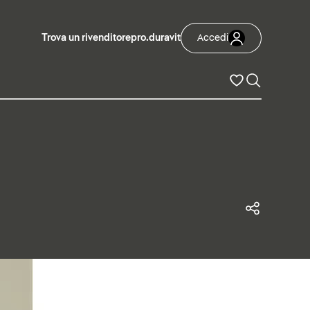
Trova un rivenditore
pro.duravit
Accedi
Condivi