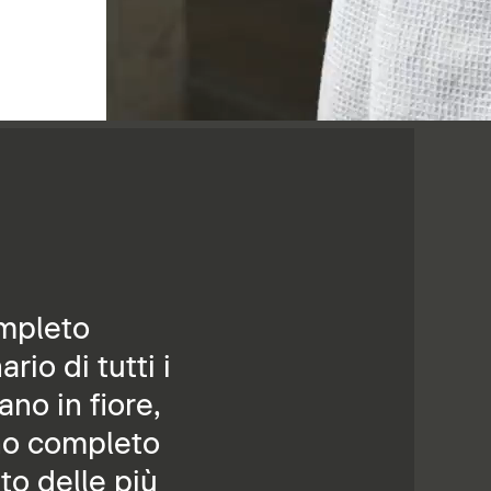
ompleto
io di tutti i
no in fiore,
no completo
to delle più