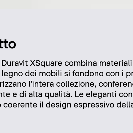
tto
o Duravit XSquare combina materiali 
 legno dei mobili si fondono con i pr
izzano l'intera collezione, confere
nte e di alta qualità. Le eleganti co
oerente il design espressivo della