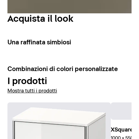
interna e un’illuminazione ottimale della zona lavabo.
Acquista il look
Visualizza gli specchi
3
Una raffinata simbiosi
Visualizza gli armadietti a specchio
4
Combinazioni di colori personalizzate
I prodotti
Mostra tutti i prodotti
XSquare C
1000 x 550 x 