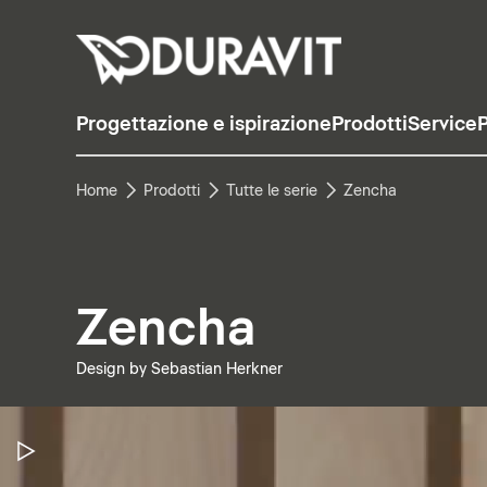
Progettazione e ispirazione
Prodotti
Service
P
Home
Prodotti
Tutte le serie
Zencha
Zencha
Design by Sebastian Herkner
Metti in pausa il video