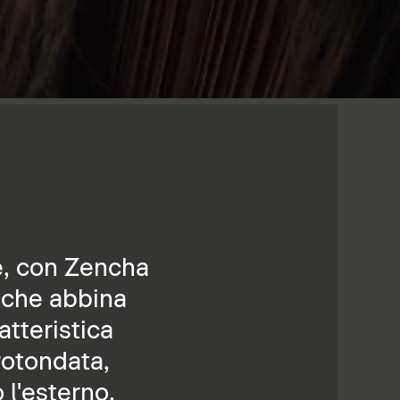
le, con Zencha
 che abbina
atteristica
rrotondata,
l'esterno.