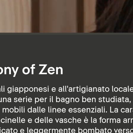
ny of Zen
nali giapponesi e all'artigianato loca
na serie per il bagno ben studiata,
 mobili dalle linee essenziali. La car
acinelle e delle vasche è la forma a
icato e leggermente bombato verso 