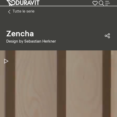
Tutte le serie
Zencha
Con
Design by Sebastian Herkner
Metti in pausa il video