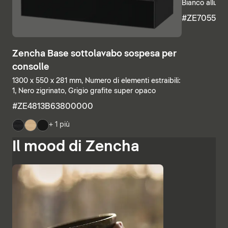
Bianco allumi
#ZE705500
Zencha Base sottolavabo sospesa per
consolle
1300 x 550 x 281 mm, Numero di elementi estraibili:
1, Nero zigrinato, Grigio grafite super opaco
#ZE4813B63800000
+ 1 più
Il mood di Zencha