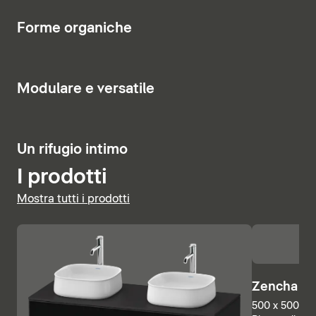
relax.
5
Forme organiche
Visualizza le vasche
7
Modulare e versatile
2
Un rifugio intimo
I prodotti
Mostra tutti i prodotti
Zencha Sp
500 x 500 mm