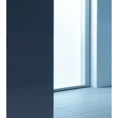
Anche per i mobili da bagno prevalgono leggerezza e
semplicità. Il segreto sta nel mix tra superfici aperte e
chiuse: in questo modo tutto appare arioso e