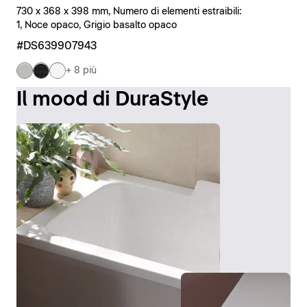
730 x 368 x 398 mm, Numero di elementi estraibili:
1, Noce opaco, Grigio basalto opaco
#DS639907943
+ 8 più
Il mood di DuraStyle