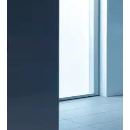
Anche per i mobili da bagno prevalgono leggerezza e
semplicità. Il segreto sta nel mix tra superfici aperte e
chiuse: in questo modo tutto appare arioso e