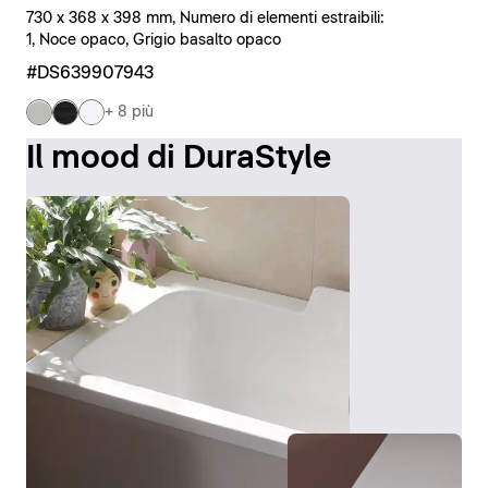
730 x 368 x 398 mm, Numero di elementi estraibili:
1, Noce opaco, Grigio basalto opaco
#DS639907943
+ 8 più
Il mood di DuraStyle