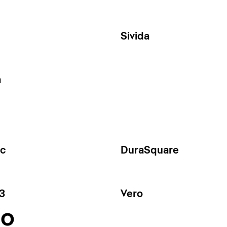
Sivida
a
ec
DuraSquare
3
Vero
no