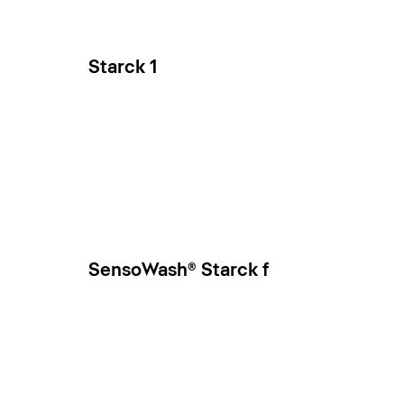
Starck 1
SensoWash® Starck f