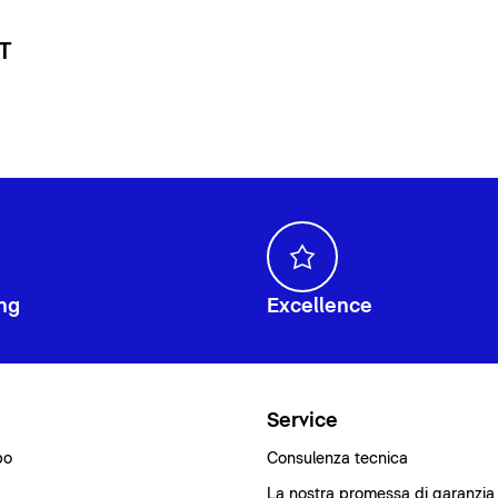
 T
ng
Excellence
i
Service
bo
Consulenza tecnica
La nostra promessa di garanzia