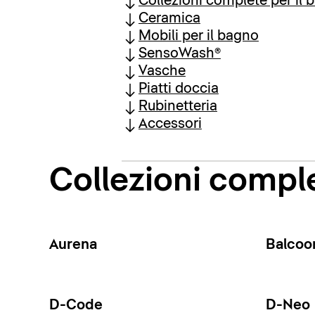
Collezioni complete per il 
Ceramica
Mobili per il bagno
SensoWash®
Vasche
Piatti doccia
Rubinetteria
Accessori
Collezioni comple
Aurena
Balcoo
D-Code
D-Neo