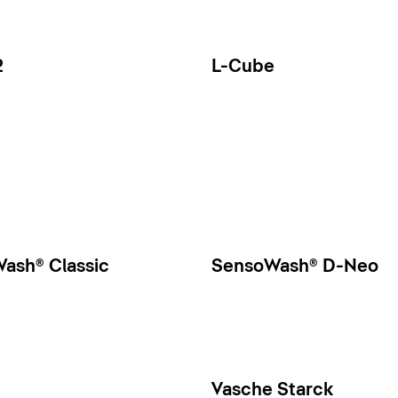
2
L-Cube
ash® Classic
SensoWash® D-Neo
Vasche Starck