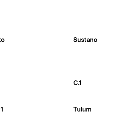
to
Sustano
C.1
1
Tulum