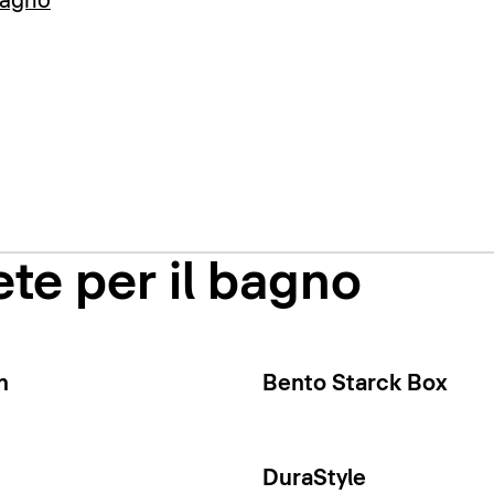
bagno
te per il bagno
n
Bento Starck Box
DuraStyle