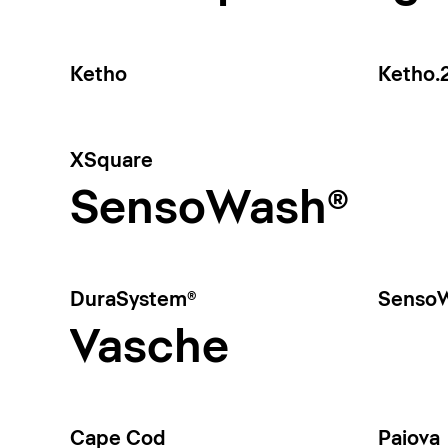
Ketho
Ketho.
XSquare
SensoWash®
DuraSystem®
SensoW
Vasche
Cape Cod
Paiova