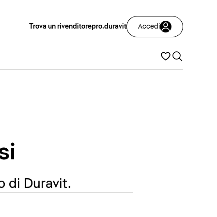
Trova un rivenditore
pro.duravit
Accedi
si
o di Duravit.