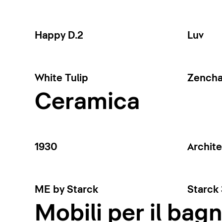
Happy D.2
Luv
White Tulip
Zench
Ceramica
1930
Archit
ME by Starck
Starck 
Mobili per il bag