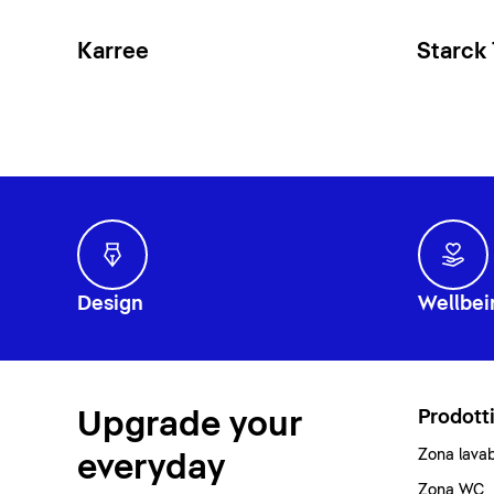
Karree
Starck
Design
Wellbei
Upgrade your
Prodott
Zona lava
everyday
Zona WC