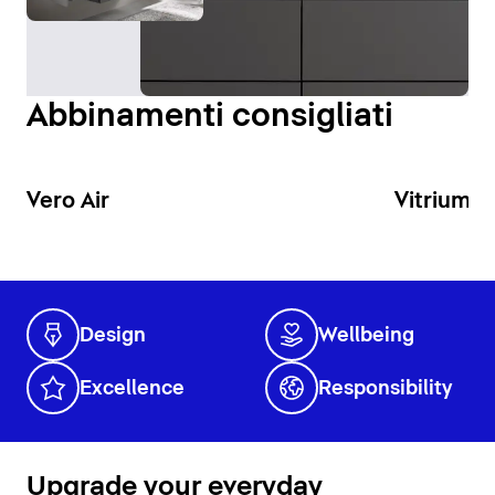
ottimale della zona lavabo.
Visualizza specchi e armadietti a specchio
Abbinamenti consigliati
Vero Air
Vitrium
Design
Wellbeing
Excellence
Responsibility
Upgrade your everyday