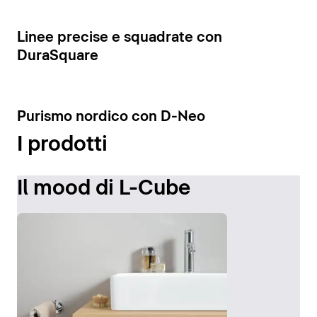
Visualizza le colonne
8
Linee precise e squadrate con
DuraSquare
7
Purismo nordico con D-Neo
I prodotti
Il mood di L-Cube