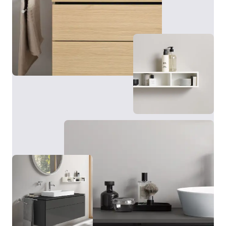
L'armadietto a specchio della serie L-Cube offre, oltre
a numerose funzioni, soprattutto capienza
contenitiva. Anche in questo caso la fascia luminosa a
LED perimetrale viene accesa, spenta e regolata
tramite sensore senza contatto. Dietro le ante, a
specchio anche all’interno, si trovano pratici ripiani in
vetro, una parete posteriore a specchio e una presa di
Il punto forte delle basi L-Cube: grazie alle tecnologie
corrente. A seconda dei gusti personali e delle
c-bonded e c-shaped sviluppate da Duravit, la base e
possibilità strutturali, l'armadietto a specchio Duravit
il lavabo si fondono in un’unità perfetta.
con illuminazione può essere montato sulla parete o
incassato a muro mediante un apposito telaio per
l'incasso. Disponibile in diverse dimensioni e con
Visualizza basi e consolle
telaio bianco o grigio grafite, l'armadietto a specchio
si adatta a diverse zone lavabo e stili di arredamento.
Inoltre, è possibile scegliere come optional
un'illuminazione aggiuntiva per un'illuminazione