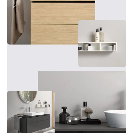
L'armadietto a specchio della serie L-Cube offre, oltre
a numerose funzioni, soprattutto capienza
contenitiva. Anche in questo caso la fascia luminosa a
LED perimetrale viene accesa, spenta e regolata
tramite sensore senza contatto. Dietro le ante, a
specchio anche all’interno, si trovano pratici ripiani in
vetro, una parete posteriore a specchio e una presa di
Il punto forte delle basi L-Cube: grazie alle tecnologie
corrente. A seconda dei gusti personali e delle
c-bonded e c-shaped sviluppate da Duravit, la base e
possibilità strutturali, l'armadietto a specchio Duravit
il lavabo si fondono in un’unità perfetta.
con illuminazione può essere montato sulla parete o
incassato a muro mediante un apposito telaio per
l'incasso. Disponibile in diverse dimensioni e con
Visualizza basi e consolle
telaio bianco o grigio grafite, l'armadietto a specchio
si adatta a diverse zone lavabo e stili di arredamento.
Inoltre, è possibile scegliere come optional
un'illuminazione aggiuntiva per un'illuminazione