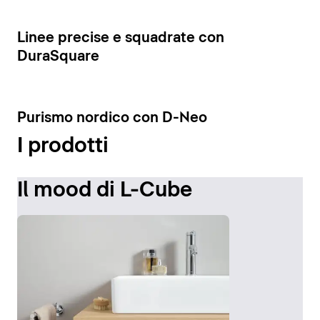
Visualizza le colonne
8
Linee precise e squadrate con
DuraSquare
7
Purismo nordico con D-Neo
I prodotti
Il mood di L-Cube