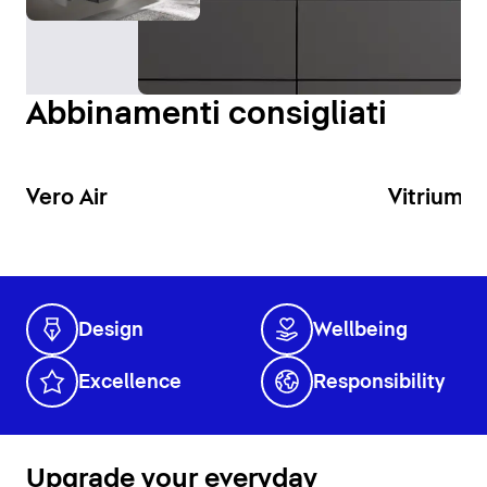
ottimale della zona lavabo.
Visualizza specchi e armadietti a specchio
Abbinamenti consigliati
Vero Air
Vitrium
Design
Wellbeing
Excellence
Responsibility
Upgrade your everyday