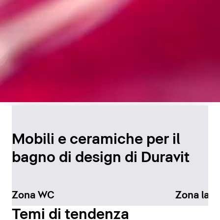
Design senza tempo per
il bagno
Mobili e ceramiche per il
bagno di design di Duravit
Scopri di più
Zona WC
Zona lav
Temi di tendenza