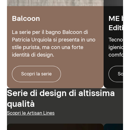
Balcoon
ME by
Editio
La serie per il bagno Balcoon di
Patricia Urquiola si presenta in uno
Tecnolog
stile purista, ma con una forte
igienici 
identità di design.
comfort.
Scopri la serie
Scopr
Serie di design di altissima
qualità
Scopri le Artisan Lines