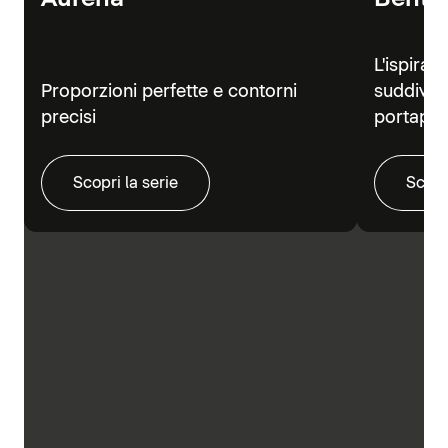
L'ispiraz
Proporzioni perfette e contorni
suddivisi
precisi
portapra
Scopri la serie
Scopr