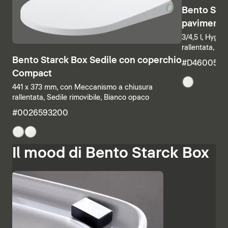
Bento Star
pavimento
3/4,5 l, Hygi
rallentata, Se
Bento Starck Box Sedile con coperchio
#D460050
Compact
441 x 373 mm, con Meccanismo a chiusura
rallentata, Sedile rimovibile, Bianco opaco
#0026593200
Il mood di Bento Starck Box