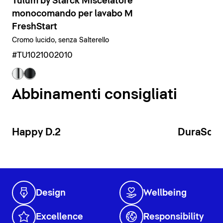
Tulum by Starck Miscelatore
monocomando per lavabo M
FreshStart
Cromo lucido, senza Salterello
#TU1021002010
Abbinamenti consigliati
Happy D.2
DuraSqu
Design
Wellbeing
Excellence
Responsibility