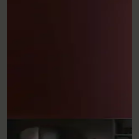
L'ampia gamma di mobili per il bagno della serie
White Tulip convince per la precisione artigianale e il
design raffinato. Le
colonne basse
e le basi