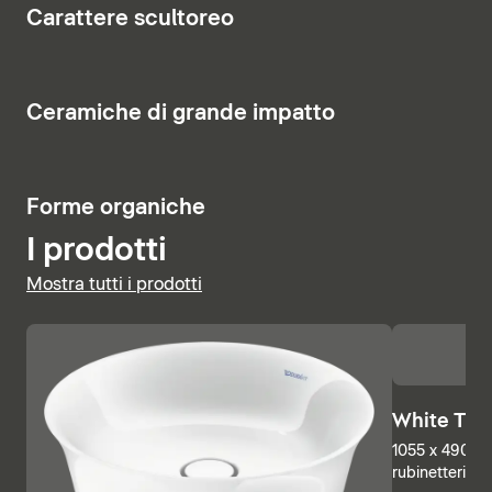
8
Carattere scultoreo
costituisce un elemento di richiamo visivo.
Visualizza vasi e bidet
Visualizza i mobili
Visualizza la rubinetteria
6
Ceramiche di grande impatto
Visualizza le basi sottolavabo
Visualizza i miscelatori doccia
5
Forme organiche
I prodotti
Mostra tutti i prodotti
White Tuli
1055 x 490 mm
rubinetteria, 