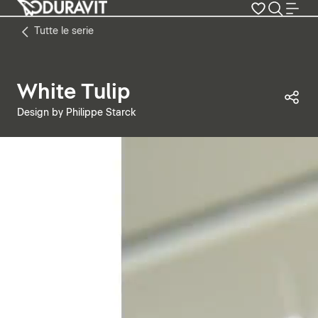
Tutte le serie
White Tulip
Con
Design by Philippe Starck
Metti in pausa il video