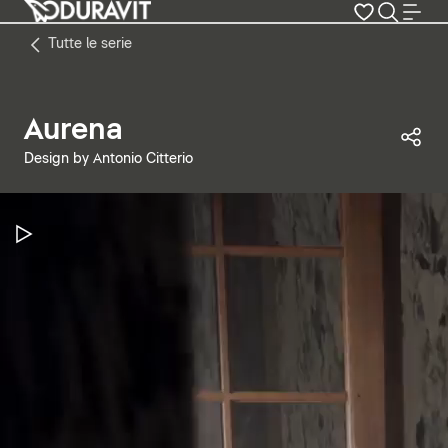
Tutte le serie
Aurena
Con
Design by Antonio Citterio
Metti in pausa il video