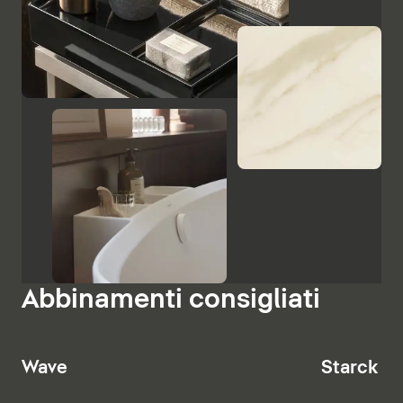
lastre in ceramica con effetto marmo e l'ebano
goffrato sottolineano il carattere pregiato e il fascino
italiano di Aurena. Lo specchio con illuminazione LED
integrata completa la gamma dei mobili.
Mostra specchi e armadietti a specchio
Abbinamenti consigliati
Wave
Starck T