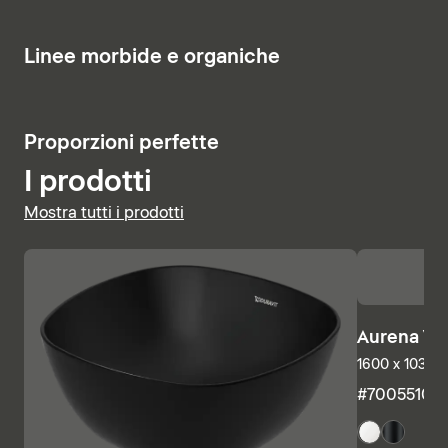
lavabi
e funge anche da collegamento tra la vasca e la
parete.
6
Linee morbide e organiche
Visualizza tutte le vasche
5
Proporzioni perfette
I prodotti
Mostra tutti i prodotti
Aurena Va
1600 x 1035 
#7005510