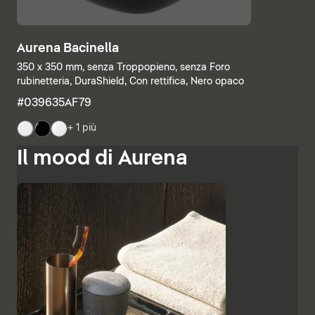
Aurena Bacinella
350 x 350 mm, senza Troppopieno, senza Foro
rubinetteria, DuraShield, Con rettifica, Nero opaco
#039635AF79
+ 1 più
Il mood di Aurena
Le basi e le consolle possono inoltre essere abbinate
individualmente, con ripiani a giorno che si affiancano
ad elementi con cassetti o colonne completamente
chiuse. Altre finiture come il vetro laccato nero, le